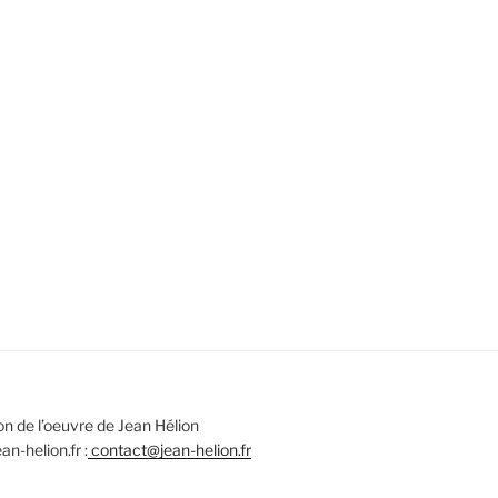
n de l’oeuvre de Jean Hélion
n-helion.fr :
contact@jean-helion.fr