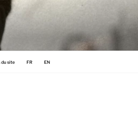
 du site
FR
EN