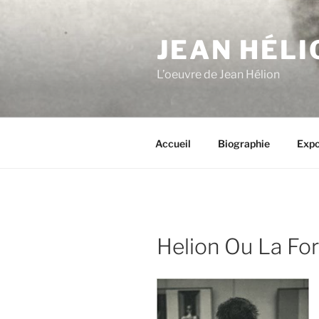
Aller
au
JEAN HÉLI
contenu
principal
L’oeuvre de Jean Hélion
Accueil
Biographie
Expo
Helion Ou La Fo