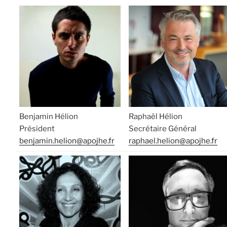
Benjamin Hélion
Raphaël Hélion
Président
Secrétaire Général
benjamin.helion@apojhe.fr
raphael.helion@apojhe.fr