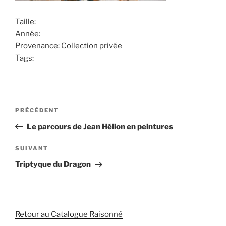
Taille:
Année:
Provenance: Collection privée
Tags:
Navigation
PRÉCÉDENT
Article
de
précédent
Le parcours de Jean Hélion en peintures
l’article
SUIVANT
Article
suivant
Triptyque du Dragon
Retour au Catalogue Raisonné