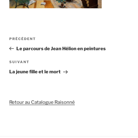
Navigation
PRÉCÉDENT
Article
de
précédent
Le parcours de Jean Hélion en peintures
l’article
SUIVANT
Article
suivant
La jeune fille et le mort
Retour au Catalogue Raisonné