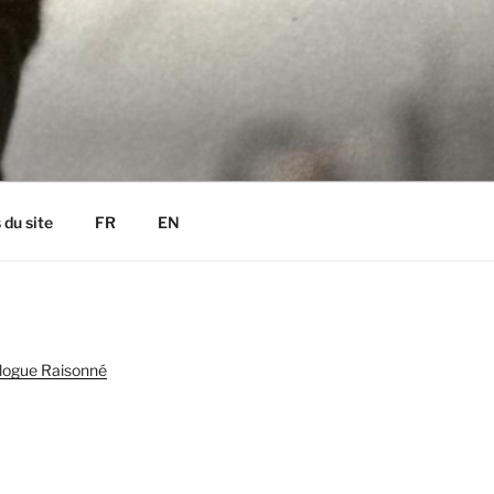
 du site
FR
EN
logue Raisonné