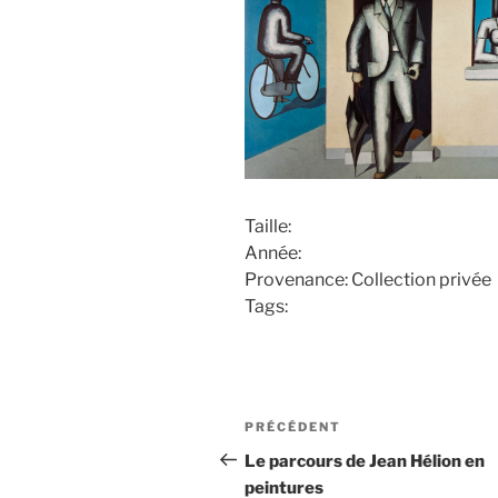
Taille:
Année:
Provenance: Collection privée
Tags:
Navigation
PRÉCÉDENT
Article
de
précédent
Le parcours de Jean Hélion en
peintures