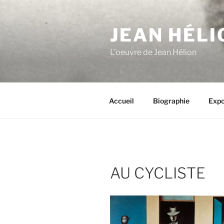
Aller
au
JEAN HÉLI
contenu
principal
L’oeuvre de Jean Hélion
Accueil
Biographie
Expo
AU CYCLISTE