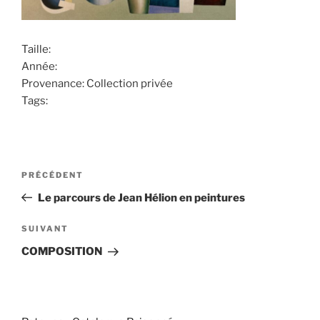
Taille:
Année:
Provenance: Collection privée
Tags:
Navigation
PRÉCÉDENT
Article
de
précédent
Le parcours de Jean Hélion en peintures
l’article
SUIVANT
Article
suivant
COMPOSITION