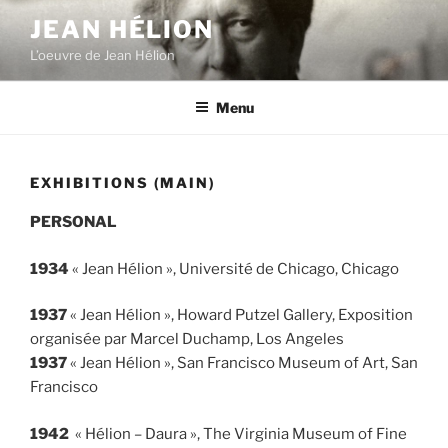
Skip
JEAN HÉLION
to
L’oeuvre de Jean Hélion
content
Menu
EXHIBITIONS (MAIN)
PERSONAL
1934
« Jean Hélion »
, Université de Chicago, Chicago
1937
« Jean Hélion »
, Howard Putzel Gallery, Exposition
organisée par Marcel Duchamp, Los Angeles
1937
« Jean Hélion »
, San Francisco Museum of Art, San
Francisco
1942
« Hélion – Daura », The Virginia Museum of Fine